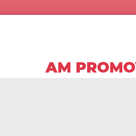
AM PROMO
În liga a II-a