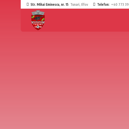
Str. Mihai Eminescu, nr. 15
Tunari, Ilfov
Telefon:
+40 773 39