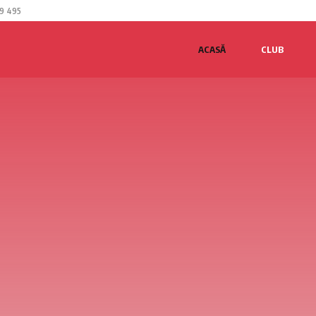
9 495
ACASĂ
CLUB