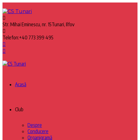
Str. Mihai Eminescu, nr. 15
Tunari, Ilfov
Telefon:
+40 773 399 495
Acasă
Club
Despre
Conducere
Organigramă