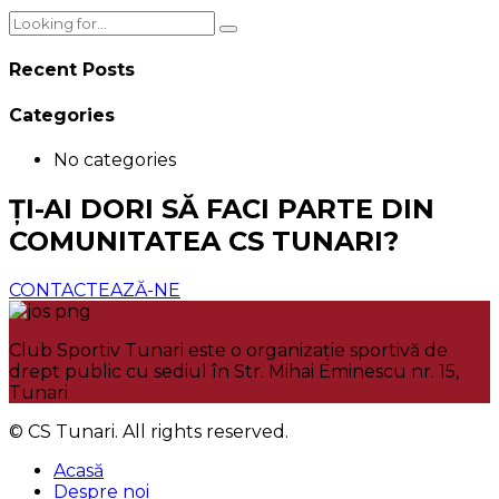
Recent Posts
Categories
No categories
ȚI-AI DORI SĂ FACI PARTE DIN
COMUNITATEA
CS TUNARI?
CONTACTEAZĂ-NE
Club Sportiv Tunari este o organizație sportivă de
drept public cu sediul în Str. Mihai Eminescu nr. 15,
Tunari
© CS Tunari. All rights reserved.
Acasă
Despre noi