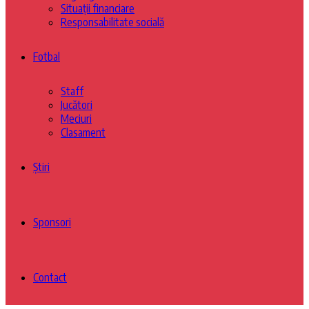
Situații financiare
Responsabilitate socială
Fotbal
Staff
Jucători
Meciuri
Clasament
Știri
Sponsori
Contact